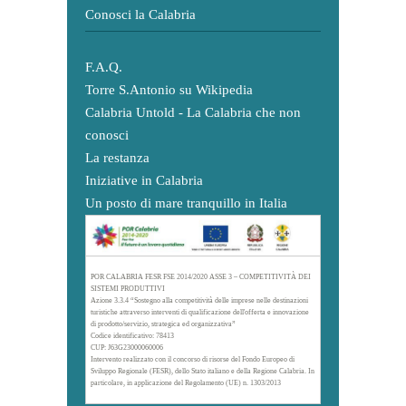
Conosci la Calabria
F.A.Q.
Torre S.Antonio su Wikipedia
Calabria Untold - La Calabria che non
conosci
La restanza
Iniziative in Calabria
Un posto di mare tranquillo in Italia
POR CALABRIA FESR FSE 2014/2020 ASSE 3 – COMPETITIVITÀ DEI
SISTEMI PRODUTTIVI
Azione 3.3.4 “Sostegno alla competitività delle imprese nelle destinazioni
turistiche attraverso interventi di qualificazione dell'offerta e innovazione
di prodotto/servizio, strategica ed organizzativa”
Codice identificativo: 78413
CUP: J63G23000060006
Intervento realizzato con il concorso di risorse del Fondo Europeo di
Sviluppo Regionale (FESR), dello Stato italiano e della Regione Calabria. In
particolare, in applicazione del Regolamento (UE) n. 1303/2013