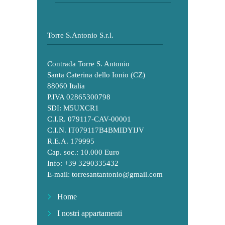
Torre S.Antonio S.r.l.
Contrada Torre S. Antonio
Santa Caterina dello Ionio (CZ)
88060 Italia
P.IVA 02865300798
SDI: M5UXCR1
C.I.R. 079117-CAV-00001
C.I.N. IT079117B4BMIDYIJV
R.E.A. 179995
Cap. soc.: 10.000 Euro
Info: +39 3290335432
E-mail:
torresantantonio@gmail.com
Home
I nostri appartamenti