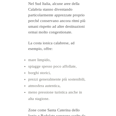
Nel Sud Italia, alcune aree della
Calabria
stanno diventando
particolarmente apprezzate proprio
perché conservano ancora ritmi più
umani rispetto ad altre destinazioni
ormai molto congestionate.
La costa ionica calabrese, ad
esempio, offre:
mare limpido,
spiagge spesso poco affollate,
borghi storici,
prezzi generalmente più sostenibili,
atmosfera autentica,
meno pressione turistica anche in
alta stagione.
Zone come
Santa Caterina dello
Ionio
e
Badolato
vengono scelte da