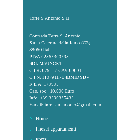
Torre S.Antonio S.r.l.
Contrada Torre S. Antonio
Santa Caterina dello Ionio (CZ)
88060 Italia
P.IVA 02865300798
SDI: M5UXCR1
C.I.R. 079117-CAV-00001
C.I.N. IT079117B4BMIDYIJV
R.E.A. 179995
Cap. soc.: 10.000 Euro
Info: +39 3290335432
E-mail:
torresantantonio@gmail.com
Home
I nostri appartamenti
Prezzi