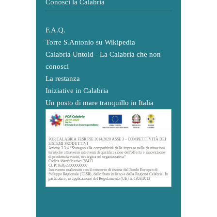
Conosci la Calabria
F.A.Q.
Torre S.Antonio su Wikipedia
Calabria Untold - La Calabria che non
conosci
La restanza
Iniziative in Calabria
Un posto di mare tranquillo in Italia
POR CALABRIA FESR FSE 2014/2020 ASSE 3 – COMPETITIVITÀ DEI
SISTEMI PRODUTTIVI
Azione 3.3.4 “Sostegno alla competitività delle imprese nelle destinazioni
turistiche attraverso interventi di qualificazione dell'offerta e innovazione
di prodotto/servizio, strategica ed organizzativa”
Codice identificativo: 78413
CUP: J63G23000060006
Intervento realizzato con il concorso di risorse del Fondo Europeo di
Sviluppo Regionale (FESR), dello Stato italiano e della Regione Calabria. In
particolare, in applicazione del Regolamento (UE) n. 1303/2013