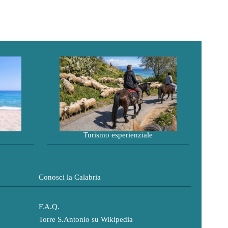
Turismo esperienziale
Conosci la Calabria
F.A.Q.
Torre S.Antonio su Wikipedia