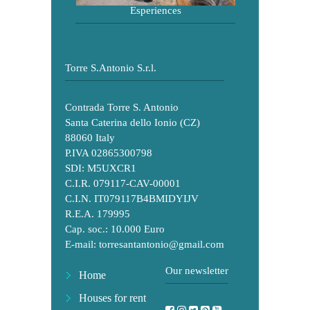
Esperiences
Torre S.Antonio S.r.l.
Contrada Torre S. Antonio
Santa Caterina dello Ionio (CZ)
88060 Italy
P.IVA 02865300798
SDI: M5UXCR1
C.I.R. 079117-CAV-00001
C.I.N. IT079117B4BMIDYIJV
R.E.A. 179995
Cap. soc.: 10.000 Euro
E-mail:
torresantantonio@gmail.com
Our newsletter
Home
Houses for rent