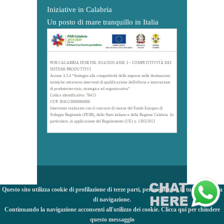
Iniziative in Calabria
Un posto di mare tranquillo in Italia
POR CALABRIA FESR FSE 2014/2020 ASSE 3 – COMPETITIVITÀ DEI
SISTEMI PRODUTTIVI
Azione 3.3.4 “Sostegno alla competitività delle imprese nelle destinazioni
turistiche attraverso interventi di qualificazione dell'offerta e innovazione
di prodotto/servizio, strategica ed organizzativa”
Codice identificativo: 78413
CUP: J63G23000060006
Intervento realizzato con il concorso di risorse del Fondo Europeo di
Sviluppo Regionale (FESR), dello Stato italiano e della Regione Calabria. In
particolare, in applicazione del Regolamento (UE) n. 1303/2013
Questo sito utilizza cookie di profilazione di terze parti, per migliorare la tua esperienza
di navigazione.
Continuando la navigazione acconsenti all'utilizzo dei cookie. Clicca qui per chiudere
questo messaggio