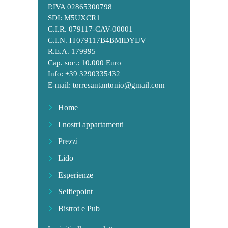
P.IVA 02865300798
SDI: M5UXCR1
C.I.R. 079117-CAV-00001
C.I.N. IT079117B4BMIDYIJV
R.E.A. 179995
Cap. soc.: 10.000 Euro
Info: +39 3290335432
E-mail:
torresantantonio@gmail.com
Home
I nostri appartamenti
Prezzi
Lido
Esperienze
Selfiepoint
Bistrot e Pub