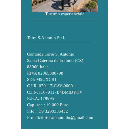
Turismo esperienziale
Torre S.Antonio S.r.l.
Contrada Torre S. Antonio
Santa Caterina dello Ionio (CZ)
88060 Italia
P.IVA 02865300798
SDI: M5UXCR1
C.I.R. 079117-CAV-00001
C.I.N. IT079117B4BMIDYIJV
R.E.A. 179995
Cap. soc.: 10.000 Euro
Info: +39 3290335432
E-mail:
torresantantonio@gmail.com