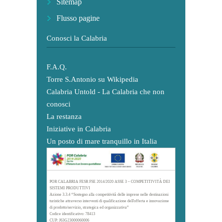
Sitemap
Flusso pagine
Conosci la Calabria
F.A.Q.
Torre S.Antonio su Wikipedia
Calabria Untold - La Calabria che non
conosci
La restanza
Iniziative in Calabria
Un posto di mare tranquillo in Italia
POR CALABRIA FESR FSE 2014/2020 ASSE 3 – COMPETITIVITÀ DEI
SISTEMI PRODUTTIVI
Azione 3.3.4 “Sostegno alla competitività delle imprese nelle destinazioni
turistiche attraverso interventi di qualificazione dell'offerta e innovazione
di prodotto/servizio, strategica ed organizzativa”
Codice identificativo: 78413
CUP: J63G23000060006