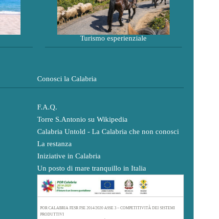
Turismo esperienziale
Conosci la Calabria
F.A.Q.
Torre S.Antonio su Wikipedia
Calabria Untold - La Calabria che non conosci
La restanza
Iniziative in Calabria
Un posto di mare tranquillo in Italia
POR CALABRIA FESR FSE 2014/2020 ASSE 3 – COMPETITIVITÀ DEI SISTEMI
PRODUTTIVI