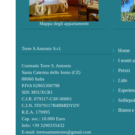
Mappa degli appartamenti
Torre S.Antonio S.r.l.
Home
I nostri 
Contrada Torre S. Antonio
Prezzi
Santa Caterina dello Ionio (CZ)
88060 Italia
Lido
P.IVA 02865300798
Esperien
SDI: M5UXCR1
C.I.R. 079117-CAV-00001
Selfiepoi
C.I.N. IT079117B4BMIDYIJV
Bistrot 
R.E.A. 179995
Cap. soc.: 10.000 Euro
Info: +39 3290335432
E-mail:
torresantantonio@gmail.com