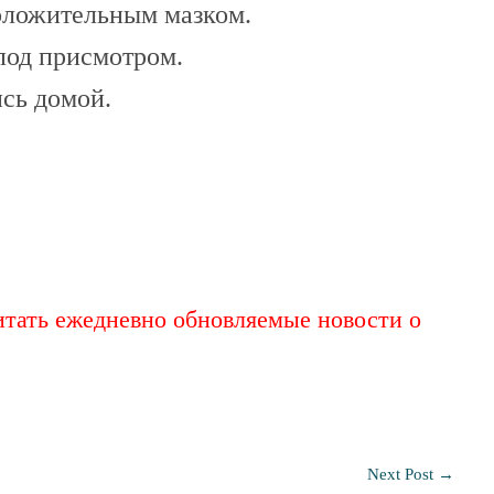
 положительным мазком.
под присмотром.
сь домой.
итать ежедневно обновляемые новости о
Next Post
→