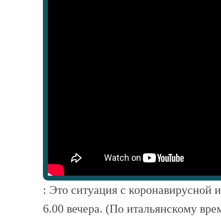
: Это ситуация с коронавирусной 
6.00 вечера. (По итальянскому вр