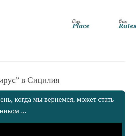
ирус” в Сицилия
ень, когда мы вернемся, может стать
иком ...