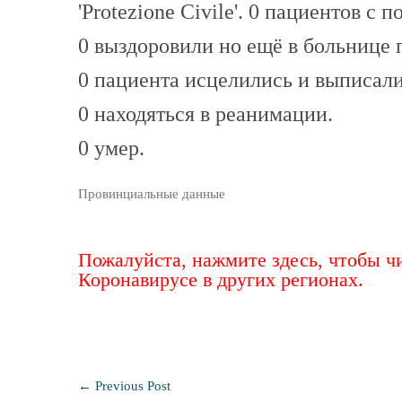
'Protezione Civile'. 0 пациентов с
0 выздоровили но ещё в больнице 
0 пациента исцелились и выписали
0 находяться в реанимации.
0 умер.
Провинциальные данные
Пожалуйста, нажмите здесь, чтобы ч
Коронавирусе в других регионах.
←
Previous Post