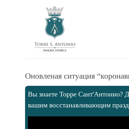
Оновленая ситуация “коронав
Вы знаете Торре Сант'Антонио? Д
вашим восстанавливающим праздн