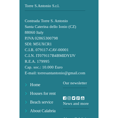
Torre S.Antonio S.r.l.
Contrada Torre S. Antonio
Santa Caterina dello Ionio (CZ)
88060 Italy
P.IVA 02865300798
SDI: M5UXCR1
C.I.R. 079117-CAV-00001
C.I.N. IT079117B4BMIDYIJV
R.E.A. 179995
Cap. soc.: 10.000 Euro
E-mail:
torresantantonio@gmail.com
Our newsletter
Home
Houses for rent
Beach service
News and more
About Calabria