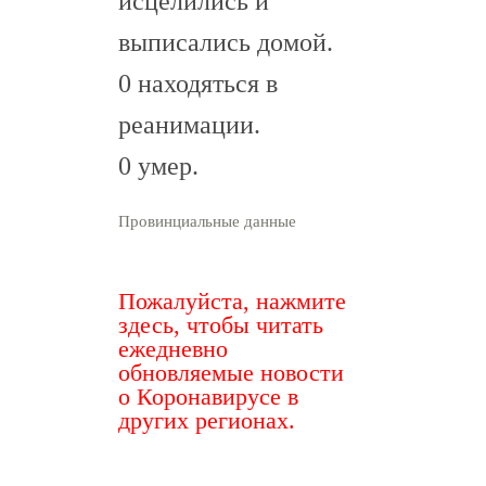
исцелились и
выписались домой.
0 находяться в
реанимации.
0 умер.
Провинциальные данные
Пожалуйста, нажмите
здесь, чтобы читать
ежедневно
обновляемые новости
о Коронавирусе в
других регионах.