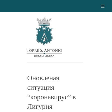
Оновленая
ситуация
“коронавирус” в
Лигурия