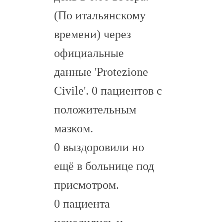
(По итальянскому
времени) через
официальные
данные 'Protezione
Civile'. 0 пациентов с
положительным
мазком.
0 выздоровили но
ещё в больнице под
присмотром.
0 пациента