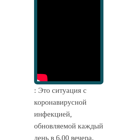
: Это ситуация с
коронавирусной
инфекцией,
обновляемой каждый
день в 6.00 вечера.