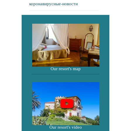
коронавирусные-новости
Our resort's map
Our resort's video