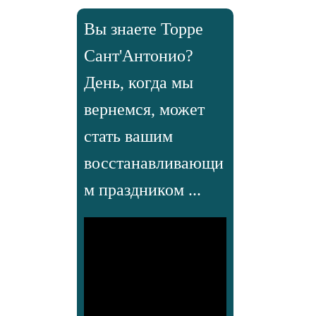
Вы знаете Торре
Сант'Антонио?
День, когда мы
вернемся, может
стать вашим
восстанавливающи
м праздником ...