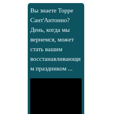
Вы знаете Торре
Сант'Антонио?
День, когда мы
вернемся, может
стать вашим
восстанавливающи
м праздником ...