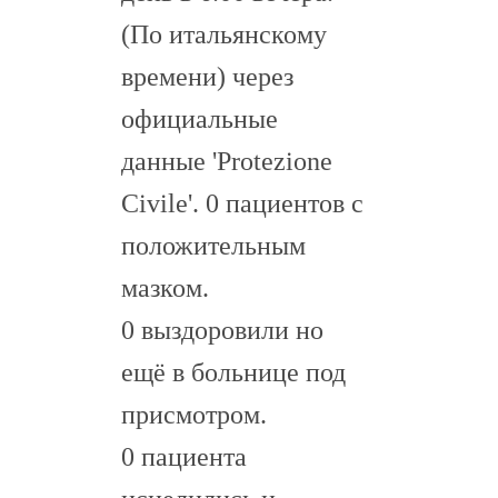
(По итальянскому
времени) через
официальные
данные 'Protezione
Civile'. 0 пациентов с
положительным
мазком.
0 выздоровили но
ещё в больнице под
присмотром.
0 пациента