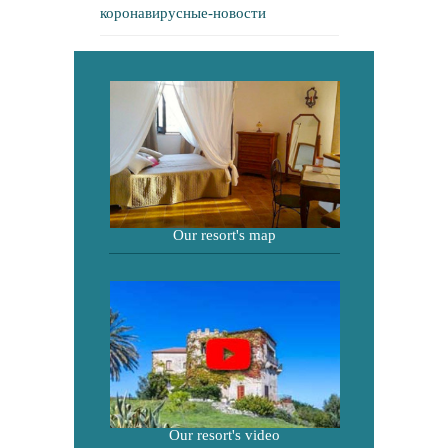
коронавирусные-новости
Our resort's map
Our resort's video