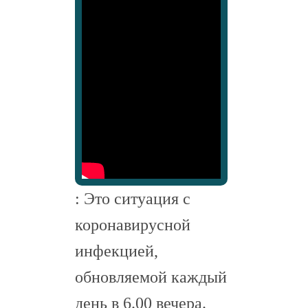
: Это ситуация с
коронавирусной
инфекцией,
обновляемой каждый
день в 6.00 вечера.