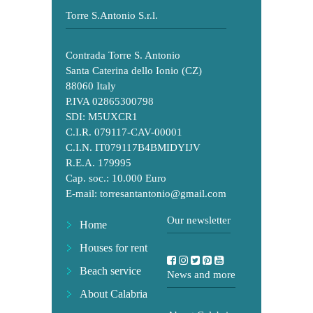
Torre S.Antonio S.r.l.
Contrada Torre S. Antonio
Santa Caterina dello Ionio (CZ)
88060 Italy
P.IVA 02865300798
SDI: M5UXCR1
C.I.R. 079117-CAV-00001
C.I.N. IT079117B4BMIDYIJV
R.E.A. 179995
Cap. soc.: 10.000 Euro
E-mail:
torresantantonio@gmail.com
Our newsletter
Home
Houses for rent
Beach service
News and more
About Calabria