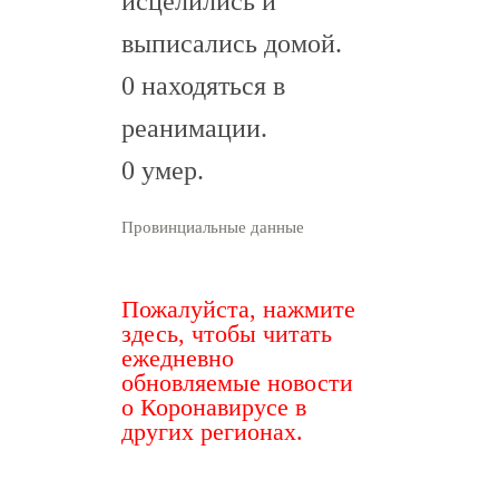
исцелились и
выписались домой.
0 находяться в
реанимации.
0 умер.
Провинциальные данные
Пожалуйста, нажмите
здесь, чтобы читать
ежедневно
обновляемые новости
о Коронавирусе в
других регионах.