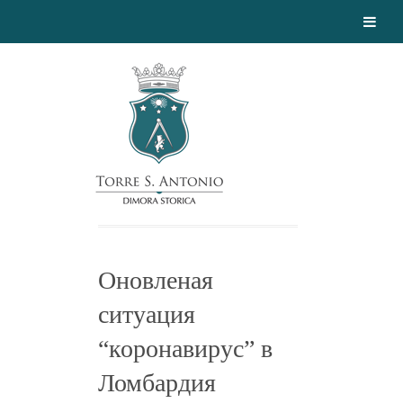
Оновленая
ситуация
“коронавирус” в
Ломбардия