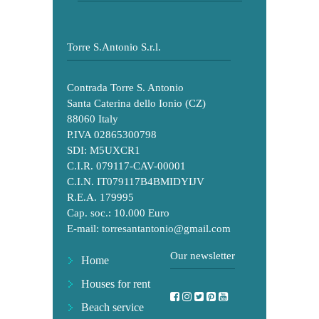
Torre S.Antonio S.r.l.
Contrada Torre S. Antonio
Santa Caterina dello Ionio (CZ)
88060 Italy
P.IVA 02865300798
SDI: M5UXCR1
C.I.R. 079117-CAV-00001
C.I.N. IT079117B4BMIDYIJV
R.E.A. 179995
Cap. soc.: 10.000 Euro
E-mail:
torresantantonio@gmail.com
Our newsletter
Home
Houses for rent
Beach service