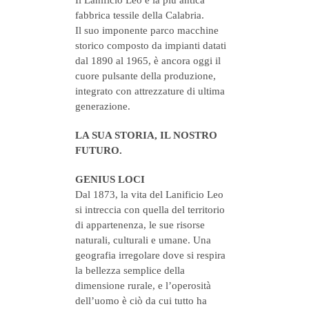
Il Lanificio Leo è la più antica
fabbrica tessile della Calabria.
Il suo imponente parco macchine
storico composto da impianti datati
dal 1890 al 1965, è ancora oggi il
cuore pulsante della produzione,
integrato con attrezzature di ultima
generazione.
LA SUA STORIA, IL NOSTRO
FUTURO.
GENIUS LOCI
Dal 1873, la vita del Lanificio Leo
si intreccia con quella del territorio
di appartenenza, le sue risorse
naturali, culturali e umane. Una
geografia irregolare dove si respira
la bellezza semplice della
dimensione rurale, e l’operosità
dell’uomo è ciò da cui tutto ha