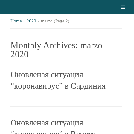
Home
»
2020
»
marzo
(Page 2)
Monthly Archives: marzo
2020
Оновленая ситуация
“коронавирус” в Сардиния
Оновленая ситуация
“коронавирус” в Венето