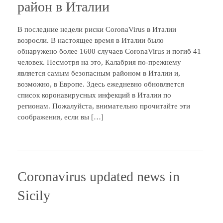
район в Италии
В последние недели риски CoronaVirus в Италии
возросли. В настоящее время в Италии было
обнаружено более 1600 случаев CoronaVirus и погиб 41
человек. Несмотря на это, Калабрия по-прежнему
является самым безопасным районом в Италии и,
возможно, в Европе. Здесь ежедневно обновляется
список коронавирусных инфекций в Италии по
регионам. Пожалуйста, внимательно прочитайте эти
соображения, если вы […]
Coronavirus updated news in
Sicily