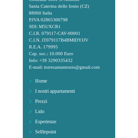
Santa Caterina dello Ionio (CZ)
88060 Italia
P.IVA 02865300798
SDI: M5UXCR1
C.I.R. 079117-CAV-00001
C.I.N. IT079117B4BMIDYIJV
R.E.A. 179995
Cap. soc.: 10.000 Euro
Info: +39 3290335432
E-mail:
torresantantonio@gmail.com
Home
I nostri appartamenti
Prezzi
Lido
Esperienze
Selfiepoint