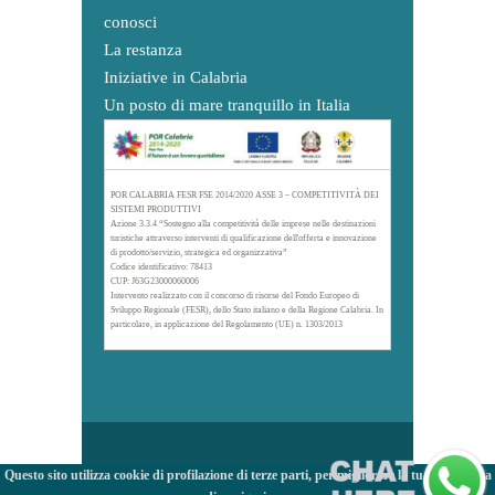
conosci
La restanza
Iniziative in Calabria
Un posto di mare tranquillo in Italia
POR CALABRIA FESR FSE 2014/2020 ASSE 3 – COMPETITIVITÀ DEI
SISTEMI PRODUTTIVI
Azione 3.3.4 “Sostegno alla competitività delle imprese nelle destinazioni
turistiche attraverso interventi di qualificazione dell'offerta e innovazione
di prodotto/servizio, strategica ed organizzativa”
Codice identificativo: 78413
CUP: J63G23000060006
Intervento realizzato con il concorso di risorse del Fondo Europeo di
Sviluppo Regionale (FESR), dello Stato italiano e della Regione Calabria. In
particolare, in applicazione del Regolamento (UE) n. 1303/2013
Questo sito utilizza cookie di profilazione di terze parti, per migliorare la tua esperienza