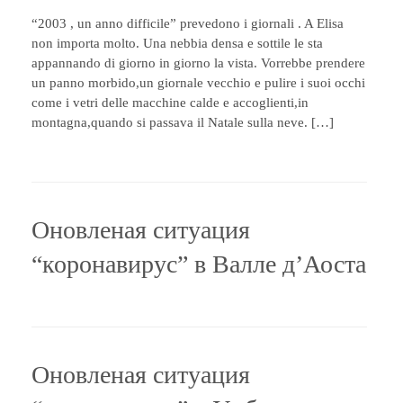
“2003 , un anno difficile” prevedono i giornali . A Elisa
non importa molto. Una nebbia densa e sottile le sta
appannando di giorno in giorno la vista. Vorrebbe prendere
un panno morbido,un giornale vecchio e pulire i suoi occhi
come i vetri delle macchine calde e accoglienti,in
montagna,quando si passava il Natale sulla neve. […]
Оновленая ситуация
“коронавирус” в Валле д’Аоста
Оновленая ситуация