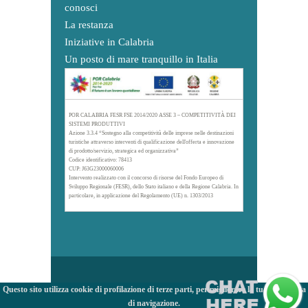
conosci
La restanza
Iniziative in Calabria
Un posto di mare tranquillo in Italia
POR CALABRIA FESR FSE 2014/2020 ASSE 3 – COMPETITIVITÀ DEI
SISTEMI PRODUTTIVI
Azione 3.3.4 “Sostegno alla competitività delle imprese nelle destinazioni
turistiche attraverso interventi di qualificazione dell'offerta e innovazione
di prodotto/servizio, strategica ed organizzativa”
Codice identificativo: 78413
CUP: J63G23000060006
Intervento realizzato con il concorso di risorse del Fondo Europeo di
Sviluppo Regionale (FESR), dello Stato italiano e della Regione Calabria. In
particolare, in applicazione del Regolamento (UE) n. 1303/2013
Questo sito utilizza cookie di profilazione di terze parti, per migliorare la tua esperienza
di navigazione.