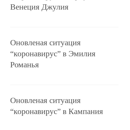
Венеция Джулия
Оновленая ситуация
“коронавирус” в Эмилия
Романья
Оновленая ситуация
“коронавирус” в Кампания