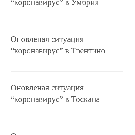
“коронавирус” в Умбрия
Оновленая ситуация
“коронавирус” в Трентино
Оновленая ситуация
“коронавирус” в Тоскана