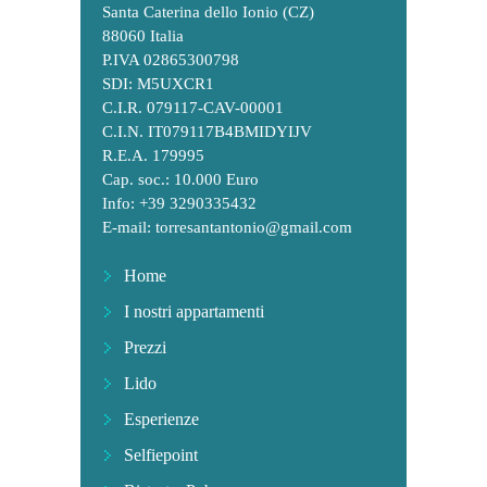
Santa Caterina dello Ionio (CZ)
88060 Italia
P.IVA 02865300798
SDI: M5UXCR1
C.I.R. 079117-CAV-00001
C.I.N. IT079117B4BMIDYIJV
R.E.A. 179995
Cap. soc.: 10.000 Euro
Info: +39 3290335432
E-mail:
torresantantonio@gmail.com
Home
I nostri appartamenti
Prezzi
Lido
Esperienze
Selfiepoint