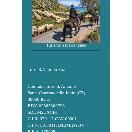
Turismo esperienziale
Torre S.Antonio S.r.l.
Contrada Torre S. Antonio
Santa Caterina dello Ionio (CZ)
88060 Italia
P.IVA 02865300798
SDI: M5UXCR1
C.I.R. 079117-CAV-00001
C.I.N. IT079117B4BMIDYIJV
R.E.A. 179995