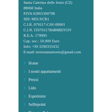
Santa Caterina dello Ionio (CZ)
88060 Italia
P.IVA 02865300798
SDI: M5UXCR1
C.I.R. 079117-CAV-00001
C.I.N. IT079117B4BMIDYIJV
R.E.A. 179995
Cap. soc.: 10.000 Euro
Info: +39 3290335432
E-mail:
torresantantonio@gmail.com
Home
I nostri appartamenti
Prezzi
Lido
Esperienze
Selfiepoint