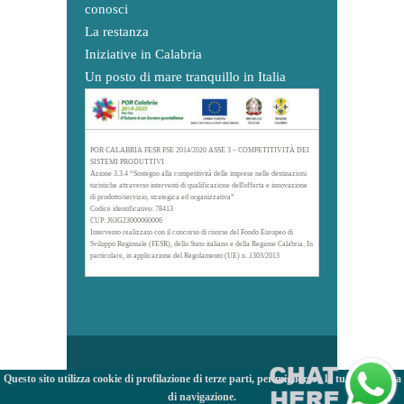
conosci
La restanza
Iniziative in Calabria
Un posto di mare tranquillo in Italia
POR CALABRIA FESR FSE 2014/2020 ASSE 3 – COMPETITIVITÀ DEI
SISTEMI PRODUTTIVI
Azione 3.3.4 “Sostegno alla competitività delle imprese nelle destinazioni
turistiche attraverso interventi di qualificazione dell'offerta e innovazione
di prodotto/servizio, strategica ed organizzativa”
Codice identificativo: 78413
CUP: J63G23000060006
Intervento realizzato con il concorso di risorse del Fondo Europeo di
Sviluppo Regionale (FESR), dello Stato italiano e della Regione Calabria. In
particolare, in applicazione del Regolamento (UE) n. 1303/2013
Questo sito utilizza cookie di profilazione di terze parti, per migliorare la tua esperienza
di navigazione.